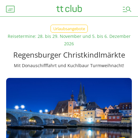
subtitles
manage_search
Urlaubsangebote
Reisetermine: 28. bis 29. November und 5. bis 6. Dezember
2026
Regensburger Christkindlmärkte
Mit Donauschifffahrt und Kuchlbaur Turmweihnacht!