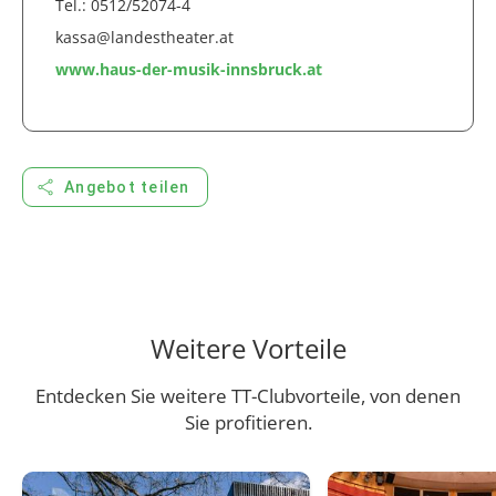
Tel.: 0512/52074-4
kassa@landestheater.at
www.haus-der-musik-innsbruck.at
share
Angebot teilen
Weitere Vorteile
Entdecken Sie weitere TT-Clubvorteile, von denen
Sie profitieren.